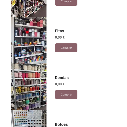
Comprar
Fitas
Preço
0,00 €
Comprar
Rendas
Preço
0,00 €
Comprar
Botões