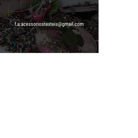
f.a.acessoriostexteis@gmail.com
Seg.-Sexta 09:00 - 18:00
Sáb.-Dom Fechado
Entrar em contacto
Questões? Comentários? Nós estamos aqui
para ajudar! Basta preencher este formulário e
entraremos em contato imediatamente.
Campos marcados com um asterisco