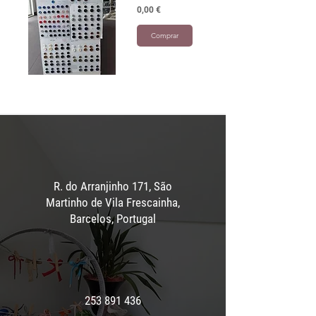
Preço
0,00 €
Comprar
R. do Arranjinho 171, São
Martinho de Vila Frescainha,
Barcelos, Portugal
253 891 436