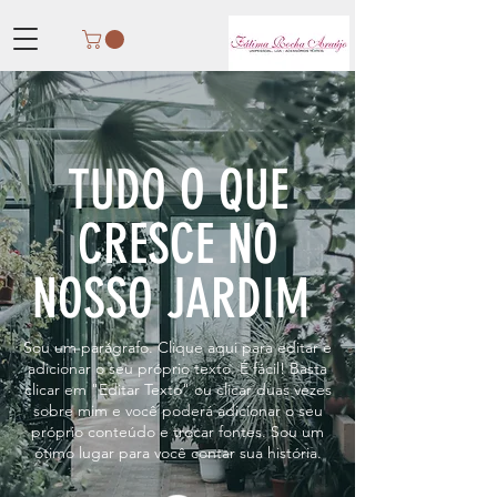
TUDO O QUE
CRESCE NO
NOSSO JARDIM
Sou um parágrafo. Clique aqui para editar e
adicionar o seu próprio texto. É fácil! Basta
clicar em "Editar Texto" ou clicar duas vezes
sobre mim e você poderá adicionar o seu
próprio conteúdo e trocar fontes. Sou um
ótimo lugar para você contar sua história.